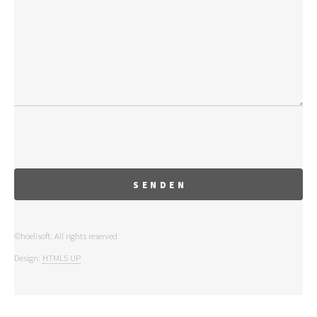
©hoelisoft. All rights reserved
Design:
HTML5 UP