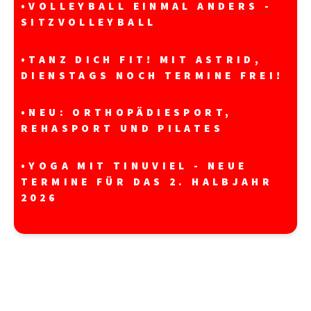
•
VOLLEYBALL EINMAL ANDERS -
SITZVOLLEYBALL
•
TANZ DICH FIT! MIT ASTRID,
DIENSTAGS NOCH TERMINE FREI!
•
NEU: ORTHOPÄDIESPORT,
REHASPORT UND PILATES
•
YOGA MIT TINUVIEL - NEUE
TERMINE FÜR DAS 2. HALBJAHR
2026