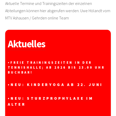
Aktuelle Termine und Trainingszeiten der einzelnen
Abteilungen können hier abgerufen werden. Uwe Hölandt vom
MTV Ashausen / Gehrden online Team
Aktuelles
•FREIE TRAININGSZEITEN IN DER
TENNISHALLE; AB 2026 BIS 23.00 UHR
BUCHBAR!
•
NEU: KINDERYOGA AB 22. JUNI
•
NEU: STURZPROPHYLAXE IM
ALTER